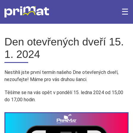
☰
×
Domů
Archiv Fotogalerie
Archiv aktualit
Den otevřených dveří 15.
1. 2024
Bakaláři
iTrivio.cz
Office 365
Webmail
Nestihli jste první termín našeho Dne otevřených dveří,
nezoufejte! Máme pro vás druhou šanci.
Těšíme se na vás opět v pondělí 15. ledna 2024 od 15,00
do 17,00 hodin.