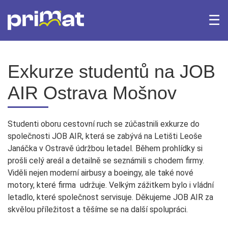
☰
×
Domů
Archiv Fotogalerie
Archiv aktualit
Exkurze studentů na JOB
AIR Ostrava Mošnov
Bakaláři
iTrivio.cz
Office 365
Webmail
Studenti oboru cestovní ruch se zúčastnili exkurze do
společnosti JOB AIR, která se zabývá na Letišti Leoše
Janáčka v Ostravě údržbou letadel. Během prohlídky si
prošli celý areál a detailně se seznámili s chodem firmy.
Viděli nejen moderní airbusy a boeingy, ale také nové
motory, které firma udržuje. Velkým zážitkem bylo i vládní
letadlo, které společnost servisuje. Děkujeme JOB AIR za
skvělou příležitost a těšíme se na další spolupráci.