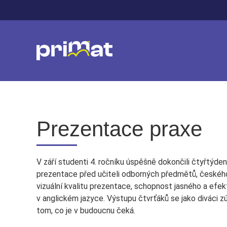
Prezentace praxe
V září studenti 4. ročníku úspěšně dokončili čtyřtýden
prezentace před učiteli odborných předmětů, českého 
vizuální kvalitu prezentace, schopnost jasného a efek
v anglickém jazyce. Výstupu čtvrťáků se jako diváci zúča
tom, co je v budoucnu čeká.