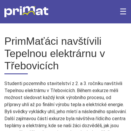
☰
×
Domů
Archiv Fotogalerie
Archiv aktualit
PrimMaťáci navštívili
Tepelnou elektrárnu v
Bakaláři
iTrivio.cz
Třebovicích
Office 365
Webmail
Studenti pozemního stavitelství z 2. a 3. ročníku navštívili
Tepelnou elektrárnu v Třebovicích. Během exkurze měli
možnost sledovat každý krok výrobního procesu, od
přípravy uhlí až po finální výrobu tepla a elektrické energie.
Byli svědky vykládky uhlí, jeho mletí a následného spalování.
Další zajímavou částí exkurze byla návštěva řídícího centra
teplárny a elektrárny, kde se naši žáci dozvěděli, jak jsou