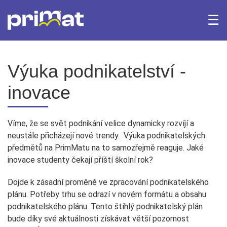
☰
×
Domů
Archiv Fotogalerie
Archiv aktualit
Výuka podnikatelství -
inovace
Bakaláři
iTrivio.cz
Office 365
Webmail
Víme, že se svět podnikání velice dynamicky rozvíjí a
neustále přicházejí nové trendy. Výuka podnikatelských
předmětů na PrimMatu na to samozřejmě reaguje. Jaké
inovace studenty čekají příští školní rok?
Dojde k zásadní proměně ve zpracování podnikatelského
plánu. Potřeby trhu se odrazí v novém formátu a obsahu
podnikatelského plánu. Tento štíhlý podnikatelský plán
bude díky své aktuálnosti získávat větší pozornost