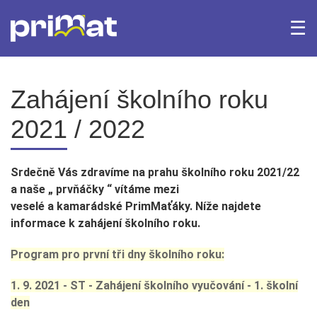
☰
×
Domů
Archiv Fotogalerie
Archiv aktualit
Zahájení školního roku
2021 / 2022
Bakaláři
iTrivio.cz
Office 365
Webmail
Srdečně Vás zdravíme na prahu školního roku 2021/22
a naše „ prvňáčky “ vítáme mezi
veselé a kamarádské PrimMaťáky. Níže najdete
informace k zahájení školního roku.
Program pro první tři dny školního roku:
1. 9. 2021 - ST - Zahájení školního vyučování - 1. školní
den