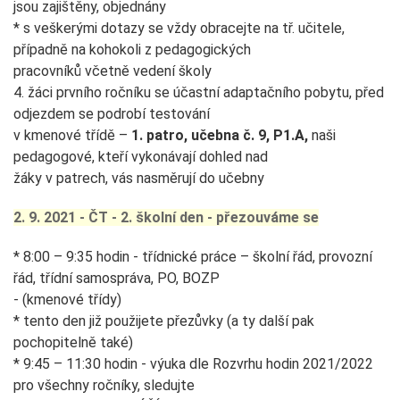
jsou zajištěny, objednány
* s veškerými dotazy se vždy obracejte na tř. učitele,
případně na kohokoli z pedagogických
pracovníků včetně vedení školy
4. žáci prvního ročníku se účastní adaptačního pobytu, před
odjezdem se podrobí testování
v kmenové třídě –
1. patro, učebna č. 9, P1.A,
naši
pedagogové, kteří vykonávají dohled nad
žáky v patrech, vás nasměrují do učebny
2. 9. 2021 - ČT - 2. školní den - přezouváme se
* 8:00 – 9:35 hodin - třídnické práce – školní řád, provozní
řád, třídní samospráva, PO, BOZP
- (kmenové třídy)
* tento den již použijete přezůvky (a ty další pak
pochopitelně také)
* 9:45 – 11:30 hodin - výuka dle Rozvrhu hodin 2021/2022
pro všechny ročníky, sledujte