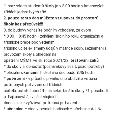
1. sraz všech studentů školy je v 8:00 hodin v kmenových
třídách jednotlivých tříd
2.
pouze tento den můžete vstupovat do prostorů
školy bez přezůvek!!!
3. do budovy vcházíte bočním vchodem, ze dvora
* 8:00 – 8:45 hodin - zahájení školního roku; organizační a
třídnické práce pod vedením
třídního učitele/ změny údajů v matrice školy, seznámení s
provozem školy s ohledem na
opatření MŠMT ve šk. roce 2021/22,
testování žáků
* do školy si doneste: (poznámkový sešit, psací potřeby)
* oficiální
ukončení
1. školního dne bude
8:45
hodin
*
potvrzení
- v průběhu prvního dne obdržíte většinu
potřebných potvrzení od třídních
učitelů, ostatní obdržíte na sekretariátu školy /1. poschodí,
p. Fajkusová /, i v následujících
dnech si lze vyřizovat potřebná potvrzení
*
učebnice
– více v prvních hodinách – učebnice AJ, NJ